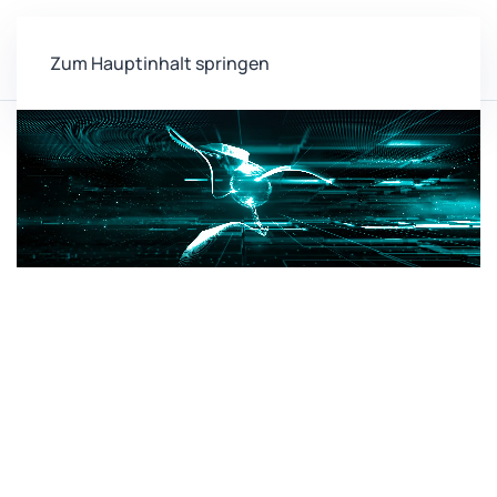
Zum Hauptinhalt springen
Home
Personen
Köser, Kevin
Zentrum für vernetzte
Sensorsysteme (ZEVS)